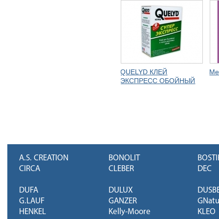
QUELYD КЛЕЙ
Me
ЭКСПРЕСС ОБОЙНЫЙ
A.S. CREATION
BONOLIT
BOSTI
CIRCA
CLEBER
DEC
DUFA
DULUX
DUSB
G.LAUF
GANZER
GNatu
HENKEL
Kelly-Moore
KLEO