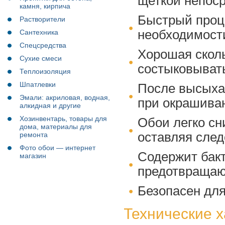
щеткой непоср
камня, кирпича
Быстрый проц
Растворители
необходимост
Сантехника
Спецсредства
Хорошая сколь
Сухие смеси
состыковывать
Теплоизоляция
Шпатлевки
После высыхан
Эмали: акриловая, водная,
при окрашива
алкидная и другие
Хозинвентарь, товары для
Обои легко сн
дома, материалы для
оставляя след
ремонта
Фото обои — интернет
Содержит бак
магазин
предотвращаю
Безопасен дл
Технические х