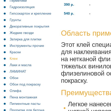
Герметики
390 р.
-
Гидроизоляция
Гипсокартон и крепление
540 р.
-
Грунты
Декоративные покрытия
Область прим
Жидкие гвозди
Затирка для плитки
Этот клей специ
Инструменты прочие
для наклеивания
Краски
на нетканой фли
Клеи
тяжелых винило
Лаки и масла
ЛАМИНАТ
флизелиновой о
Обои
покраску.
Обои под покраску
Преимуществ
Олифа
Пена монтажная
Легкое нанесе
Пигментные пасты
Пропитки для бетона,